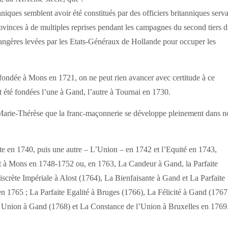
niques semblent avoir été constitués par des officiers britanniques serv
rovinces à de multiples reprises pendant les campagnes du second tiers 
trangères levées par les Etats-Généraux de Hollande pour occuper les
e fondée à Mons en 1721, on ne peut rien avancer avec certitude à ce
t été fondées l’une à Gand, l’autre à Tournai en 1730.
ce Marie-Thérèse que la franc-maçonnerie se développe pleinement dans n
nte en 1740, puis une autre – L’Union – en 1742 et l’Equité en 1743,
cot à Mons en 1748-1752 ou, en 1763, La Candeur à Gand, la Parfaite
crète Impériale à Alost (1764), La Bienfaisante à Gand et La Parfaite
1765 ; La Parfaite Egalité à Bruges (1766), La Félicité à Gand (1767
 Union à Gand (1768) et La Constance de l’Union à Bruxelles en 1769