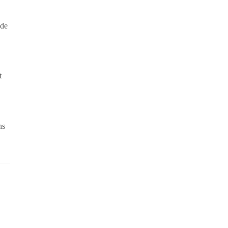
 de
t
ns