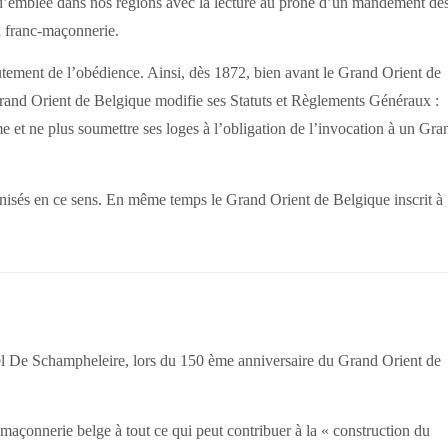
t d’emblée dans nos régions avec la lecture au prône d’un mandement de
a franc-maçonnerie.
rutement de l’obédience. Ainsi, dès 1872, bien avant le Grand Orient de
Grand Orient de Belgique modifie ses Statuts et Règlements Généraux :
et ne plus soumettre ses loges à l’obligation de l’invocation à un Gra
ianisés en ce sens. En même temps le Grand Orient de Belgique inscrit à
el De Schampheleire, lors du 150 ème anniversaire du Grand Orient de
-maçonnerie belge à tout ce qui peut contribuer à la « construction du