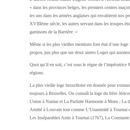
« dans les provinces belges, les premiers centres maçon
les uns dans les armées anglaises qui envahirent nos p
XVIIIème siècle, les autres servant dans les troupes é
garnisons de la Barrière. »
Même si les plus vieilles mentions font état d’une log
propos, pas plus que sur deux autres Loges qui auraien
Quoi qu’il en soit, c’est sous le règne de l’impératri
régions.
La plus vieille loge bruxelloise est donnée pour exista
toujours à Bruxelles. On connaît la loge du frère Jéri
Union à Namur et La Parfaite Harmonie à Mons ; La dis
Amitié à Louvain tout comme L’Unanimité à Tournai en 
Les Inséparables Amis à Tournai (1767), La Constante