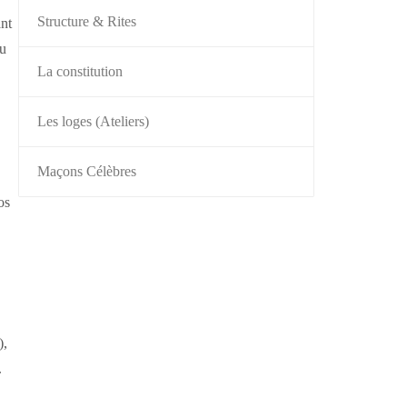
Structure & Rites
ant
du
La constitution
Les loges (Ateliers)
Maçons Célèbres
os
),
.