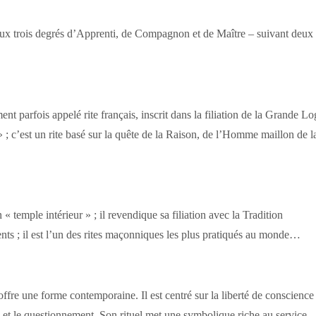
aux trois degrés d’Apprenti, de Compagnon et de Maître – suivant deux
t parfois appelé rite français, inscrit dans la filiation de la Grande Lo
 c’est un rite basé sur la quête de la Raison, de l’Homme maillon de l
n « temple intérieur » ; il revendique sa filiation avec la Tradition
ts ; il est l’un des rites maçonniques les plus pratiqués au monde…
 offre une forme contemporaine. Il est centré sur la liberté de conscience 
que et le questionnement. Son rituel met une symbolique riche au service