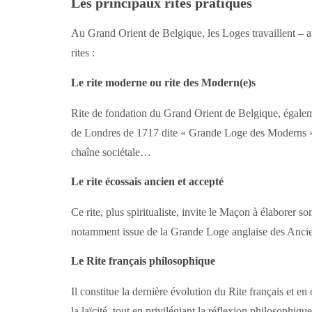
Les principaux rites pratiqués
Au Grand Orient de Belgique, les Loges travaillent – 
rites :
Le rite moderne ou rite des Modern(e)s
Rite de fondation du Grand Orient de Belgique, égalemen
de Londres de 1717 dite « Grande Loge des Moderns » ;
chaîne sociétale…
Le rite écossais ancien et accepté
Ce rite, plus spiritualiste, invite le Maçon à élaborer so
notamment issue de la Grande Loge anglaise des Ancien
Le Rite français philosophique
Il constitue la dernière évolution du Rite français et en
la laïcité, tout en privilégiant la réflexion philosophi