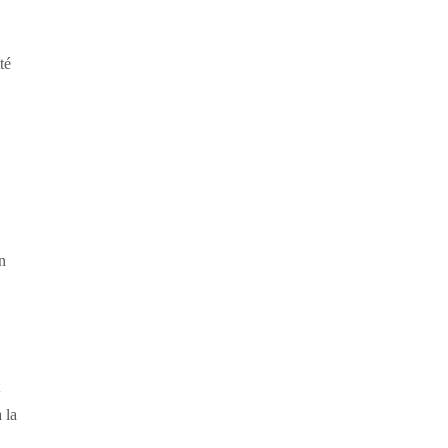
té
n
 la