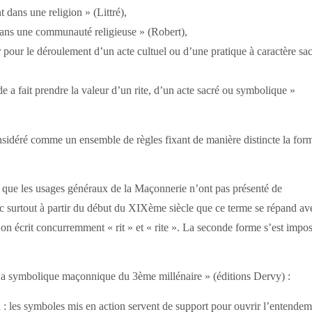
t dans une religion » (Littré),
dans une communauté religieuse » (Robert),
r pour le déroulement d’un acte cultuel ou d’une pratique à caractère sac
e a fait prendre la valeur d’un rite, d’un acte sacré ou symbolique »
nsidéré comme un ensemble de règles fixant de manière distincte la for
nt que les usages généraux de la Maçonnerie n’ont pas présenté de
onc surtout à partir du début du XIXème siècle que ce terme se répand av
, on écrit concurremment « rit » et « rite ». La seconde forme s’est impo
 symbolique maçonnique du 3ème millénaire » (éditions Dervy) :
cun : les symboles mis en action servent de support pour ouvrir l’entende