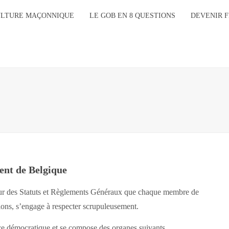
ULTURE MAÇONNIQUE
LE GOB EN 8 QUESTIONS
DEVENIR 
ent de Belgique
sur des Statuts et Règlements Généraux que chaque membre de
ons, s’engage à respecter scrupuleusement.
ce démocratique et se compose des organes suivants.