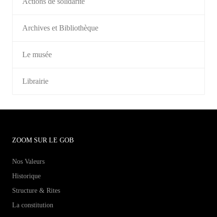
Actions de solidarité
Archives et Bibliothèque
Le musée
Librairie
ZOOM SUR LE GOB
Nos Valeurs
Historique
Structure & Rites
La constitution